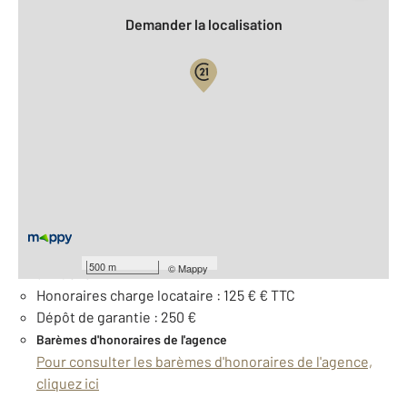
Demander la localisation
Vue globale
2
Surface totale : 12 m
À savoir
Loyer de base : 95 € par mois
Provision pour charges : 15 €, soumise à régularisation
500 m
©
Mappy
annuelle
Honoraires charge locataire : 125 € € TTC
Dépôt de garantie : 250 €
Barèmes d'honoraires de l'agence
Pour consulter les barèmes d'honoraires de l'agence,
cliquez ici