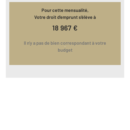
Pour cette mensualité,
Votre droit d'emprunt s'élève à
18 967
€
Il n'y a pas de bien correspondant à votre
budget