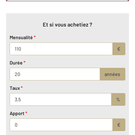
Et si vous achetiez ?
Mensualité
*
€
Durée
*
années
Taux
*
%
Apport
*
€