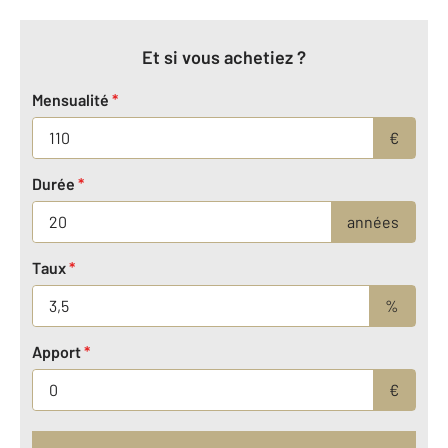
Et si vous achetiez ?
Mensualité
*
€
Durée
*
années
Taux
*
%
Apport
*
€