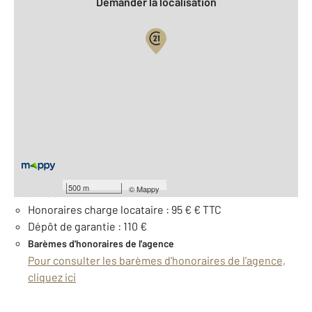
Demander la localisation
Vue globale
2
Surface totale : 12 m
À savoir
Loyer de base : 95 € par mois
Provision pour charges : 15 €, soumise à régularisation
500 m
©
Mappy
annuelle
Honoraires charge locataire : 95 € € TTC
Dépôt de garantie : 110 €
Barèmes d'honoraires de l'agence
Pour consulter les barèmes d'honoraires de l'agence,
cliquez ici