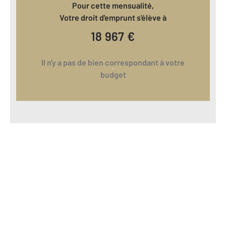
Pour cette mensualité,
Votre droit d'emprunt s'élève à
18 967
€
Il n'y a pas de bien correspondant à votre
budget